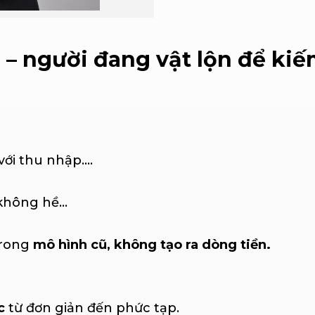
– người đang vật lộn để kiếm
i thu nhập....
hông hề...
trong
mô hình cũ, không tạo ra dòng tiền.
c
từ đơn giản đến phức tạp.