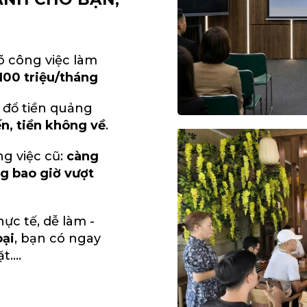
õ công việc làm
100 triệu/tháng
 đổ tiền quảng
n, tiền không về
.
g việc cũ:
càng
g bao giờ vượt
ực tế, dễ làm -
oại
, bạn có ngay
....