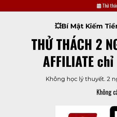
Thử thác
💥Bí Mật Kiếm Tiề
THỬ THÁCH 2 NG
AFFILIATE chỉ
Không học lý thuyết. 2 
Không cầ