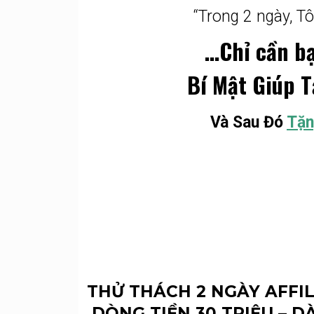
“Trong 2 ngày, T
…Chỉ cần bạ
Bí Mật Giúp 
Và Sau Đó
Tặn
THỬ THÁCH 2 NGÀY AFFI
DÒNG TIỀN 30 TRIỆU – 