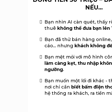
NẾU...
Bạn nhìn AI càn quét, thấy r
thuê
không thể đưa bạn lên 
Bạn đã thử bán hàng online,
cáo… nhưng
khách không đế
Bạn mệt mỏi với mô hình côn
làm càng kẹt, thu nhập khôn
ngưỡng
.
Bạn muốn một lối đi khác - th
nơi chỉ cần
biết bấm điện th
hệ thống ra khách, ra tiền mặt