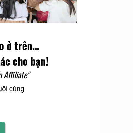
o ở trên…
ác cho bạn!
 Affiliate"
uối cùng