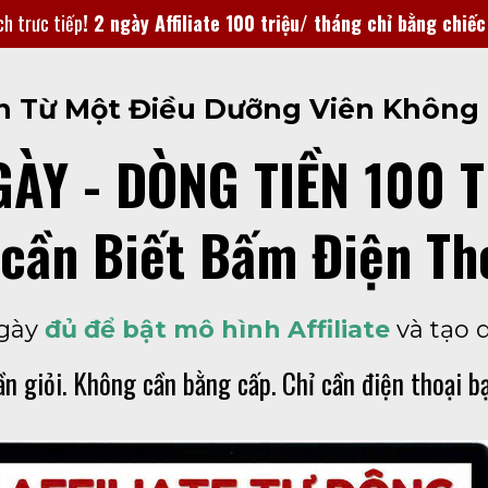
h trưc tiếp
! 2 ngày Affiliate 100 triệu/ tháng chỉ bằng chiếc
n Từ Một Điều Dưỡng Viên Không B
ÀY - DÒNG TIỀN 100 
 cần Biết Bấm Điện Th
ngày
đủ để bật mô hình Affiliate
và tạo d
n giỏi. Không cần bằng cấp. Chỉ cần điện thoại bạ