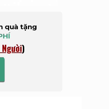
n quà tặng
PHÍ
 Người
)