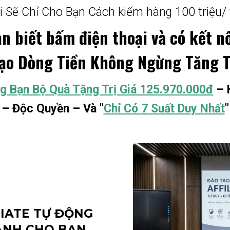
ôi Sẽ Chỉ Cho Bạn Cách kiếm hàng 100 triệu/ 
n biết bấm điện thoại và có kết n
Tạo Dòng Tiền Không Ngừng Tăng T
g Bạn Bộ Quà Tặng Trị Giá 125.970.000đ
– 
– Độc Quyền – Và "
Chỉ Có 7 Suất Duy Nhất
"
LIATE TỰ ĐỘNG
DÀNH CHO BẠN,