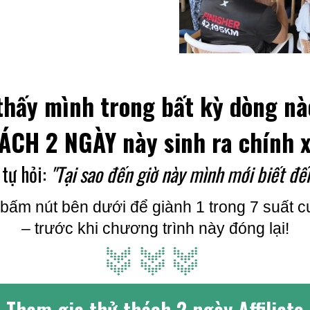
thấy mình trong bất kỳ dòng nà
ÁCH 2 NGÀY này sinh ra chính x
 tự hỏi:
"Tại sao đến giờ này mình mới biết đến
bấm nút bên dưới để giành 1 trong 7 suất c
– trước khi chương trình này đóng lại!
Tham gia thử thách 2 ngày Affiliate