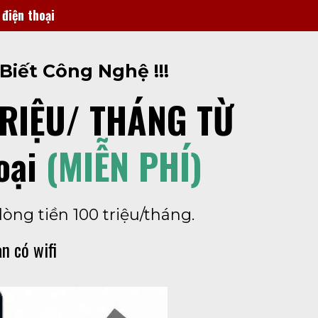
 điện thoại
iết Công Nghệ !!!
TRIỆU/ THÁNG TỪ
oại
(MIỄN PHÍ)
òng tiền 100 triệu/tháng.
n có wifi